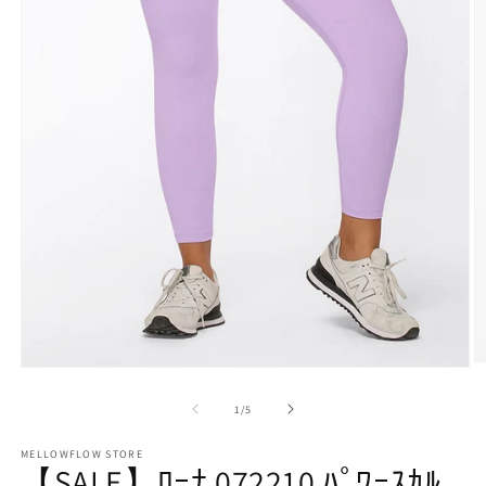
モ
ー
の
1
/
5
ダ
ル
で
MELLOWFLOW STORE
【SALE】ﾛｰﾅ 072210 ﾊﾟﾜｰｽｶﾙ
メ