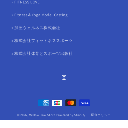
» FITNESS LOVE
» Fitness＆Yoga Model Casting
» 加圧ウェルネス株式会社
» 株式会社フィットネススポーツ
» 株式会社体育とスポーツ出版社
Instagram
決
済
© 2026,
MellowFlow Store
Powered by Shopify
方
返金ポリシー
法
プライバシーポリシー
利用規約
配送ポリシー