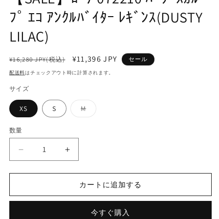
デ
ﾌﾟ ｴｺ ｱﾝｸﾙﾊﾞｲﾀｰ ﾚｷﾞﾝｽ(DUSTY
ィ
ア
(2
(1)
LILAC)
を
開
く
通
セ
¥11,396 JPY
¥16,280 JPY(税込)
セール
常
ー
配送料
はチェックアウト時に計算されます。
価
ル
サイズ
格
価
格
バ
XS
S
M
リ
エ
ー
数量
数
シ
ョ
量
ン
【SALE】
【SALE】
は
売
ﾛ
ﾛ
り
ｰ
ｰ
切
れ
カートに追加する
ﾅ
ﾅ
て
072210
072210
い
る
ﾊﾟ
ﾊﾟ
か
今すぐ購入
ﾜ
ﾜ
販