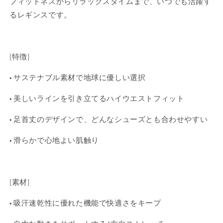
フィットネスからリラックスタイムまで、いつでも活躍す
の
の
るレギンスです。
数
数
量
量
を
を
減
増
[特徴]
ら
や
す
す
•
サステナブル素材
で地球に優しい選択
•
美しいラインを引き立てるハイウエストフィット
•
足首丈のデザインで、どんなシューズとも合わせやすい
•
滑らかで心地よい肌触り
[素材]
•
吸汗速乾性に優れた機能で快適さをキープ