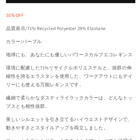
売
ｰ
ｰ
で
ｽ
ｽ
き
30％OFF
ま
ｶ
ｶ
せ
ﾙ
ﾙ
ん
品質表示/71% Recycled Polyester 29% Elastane
ﾌﾟ
ﾌﾟ
ｴ
ｴ
カラー/パープル
ｺ
ｺ
ｱ
ｱ
地球にも、あなたにも優しいパワースカルプエコレギンス
ﾝ
ﾝ
ｸ
ｸ
環境に配慮した
71%リサイクルポリエステル
と、抜群の伸
ﾙ
ﾙ
縮性を誇るエラスタンを使用した、ワークアウトにもデイ
ﾊﾞ
ﾊﾞ
ｲ
ｲ
リーにも使える万能レギンスです。
ﾀ
ﾀ
ｰ
ｰ
繊細で柔らかな
ダスティライラックカラー
は、どんなトッ
ﾚ
ﾚ
プスとも相性抜群。
ｷﾞ
ｷﾞ
ﾝ
ﾝ
美しいシルエットを引き立てるハイウエストデザインで、
ｽ
ｽ
動きやすさとスタイルアップを両立しました。
(DUSTY
(DUSTY
LILAC)
LILAC)