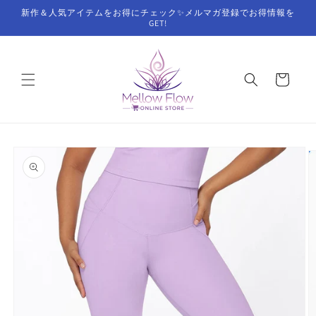
コンテ
新作＆人気アイテムをお得にチェック✨メルマガ登録でお得情報を
ンツに
GET!
進む
カ
ー
ト
商品情
報にス
キップ