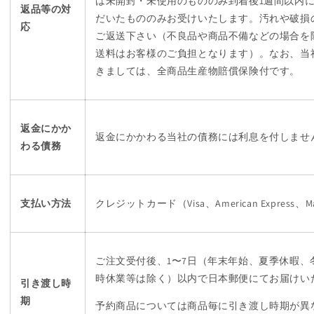
は未開封・未使用のもののみ到着後1週間以内
返品等の対
だいたもののみお受けいたします。汚れや破損
応
ご返送下さい（不良品や商品不備などの場合を
送料はお客様のご負担となります）。なお、当
きましては、全商品生産物賠償保険付です。
返金にかか
返金にかかわる当社の債務には利息を付しませ
わる債務
支払い方法
クレジットカード（Visa、American Express、Ma
ご注文受付後、1〜7日（年末年始、夏季休暇、
時休業等は除く）以内で日本郵便にてお届けい
引き渡し時
期
予約商品については商品毎に引き渡し時期が異