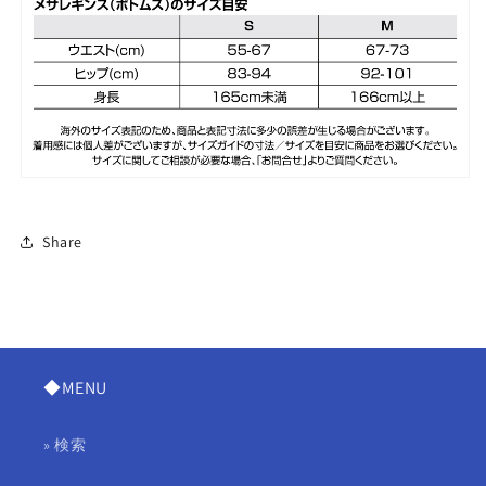
Share
◆MENU
» 検索