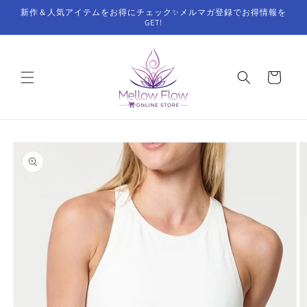
コンテ
新作＆人気アイテムをお得にチェック✨メルマガ登録でお得情報を
ンツに
GET!
進む
カ
ー
ト
商品情
報にス
キップ