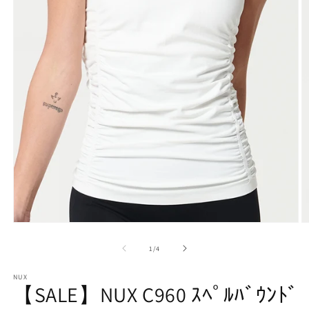
モ
ー
の
1
/
4
ダ
ル
で
NUX
【SALE】NUX C960 ｽﾍﾟﾙﾊﾞｳﾝﾄﾞ
メ
デ