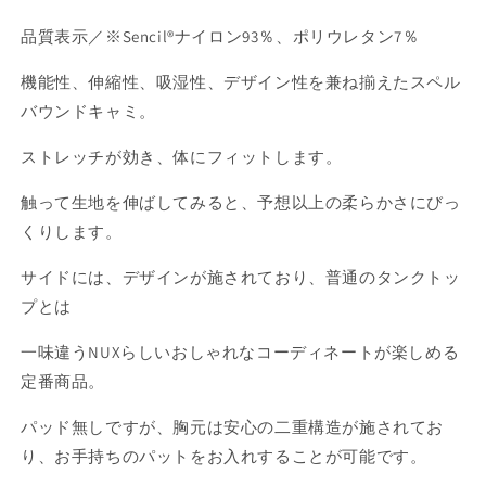
ﾄﾞ
ﾄﾞ
ｷ
ｷ
品質表示／※Sencil®︎ナイロン93％、ポリウレタン7％
ｬ
ｬ
ﾐ
ﾐ
機能性、伸縮性、吸湿性、デザイン性を兼ね揃えたスペル
White
White
バウンドキャミ。
の
の
数
数
ストレッチが効き、体にフィットします。
量
量
を
を
触って生地を伸ばしてみると、予想以上の柔らかさにびっ
減
増
くりします。
ら
や
す
す
サイドには、デザインが施されており、普通のタンクトッ
プとは
一味違うNUXらしいおしゃれなコーディネートが楽しめる
定番商品。
パッド無しですが、胸元は安心の二重構造が施されてお
り、お手持ちのパットをお入れすることが可能です。