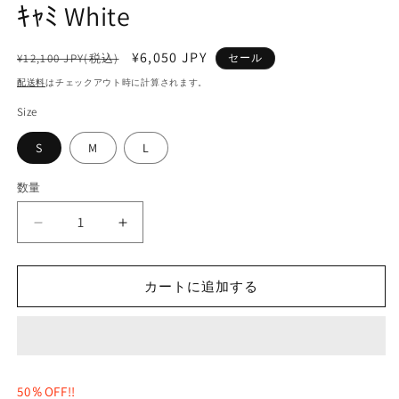
ｷｬﾐ White
ィ
ア
(1)
(2
を
通
セ
¥6,050 JPY
¥12,100 JPY(税込)
セール
開
常
ー
配送料
はチェックアウト時に計算されます。
く
価
ル
Size
格
価
格
S
M
L
数量
数
量
【SALE】
【SALE】
NUX
NUX
C960
C960
カートに追加する
ｽ
ｽ
ﾍﾟ
ﾍﾟ
ﾙ
ﾙ
ﾊﾞ
ﾊﾞ
ｳ
ｳ
ﾝ
ﾝ
50％OFF!!