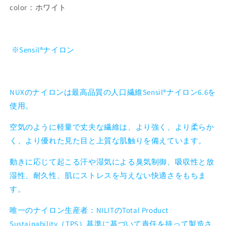
color：ホワイト
※
Sensil®
ナイロン
NUX
のナイロンは最高品質の人口繊維
Sensil®
ナイロン
6.6
を
使用。
空気のように軽量で丈夫な繊維は、より強く、より柔らか
く、より優れた見た目と上質な肌触りを備えています。
動きに応じて起こる汗や湿気による臭気制御、吸収性と放
湿性、耐久性、肌にストレスを与えない快適さをもちま
す。
唯一のナイロン生産者：
NILIT
の
Total Product
Sustainability
（
TPS
）基準に基づいて責任を持って製造さ