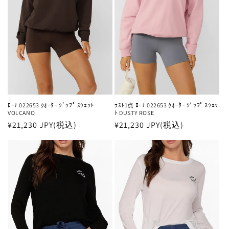
:
ﾛｰﾅ 022653 ｸｵｰﾀｰ ｼﾞｯﾌﾟ ｽｳｪｯﾄ
ﾗｽﾄ1点 ﾛｰﾅ 022653 ｸｵｰﾀｰ ｼﾞｯﾌﾟ ｽｳｪｯ
VOLCANO
ﾄ DUSTY ROSE
通
¥21,230 JPY(税込)
通
¥21,230 JPY(税込)
常
常
価
価
格
格