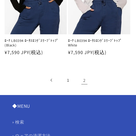
ﾛｰﾅ LB0394 ﾛｰﾀｽﾛﾝｸﾞｽﾘｰﾌﾞﾄｯﾌﾟ
ﾛｰﾅ LB0394 ﾛｰﾀｽﾛﾝｸﾞｽﾘｰﾌﾞﾄｯﾌﾟ
(Black)
White
通
¥7,590 JPY(税込)
通
¥7,590 JPY(税込)
常
常
価
価
格
格
1
2
◆MENU
» 検索
» ウェアの洗濯方法