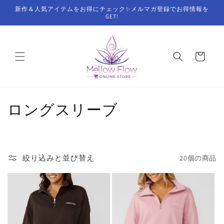
コンテ
新作＆人気アイテムをお得にチェック✨メルマガ登録でお得情報を
ンツに
GET!
進む
カ
ー
ト
コ
ロングスリーブ
レ
ク
絞り込みと並び替え
20個の商品
シ
ョ
ン